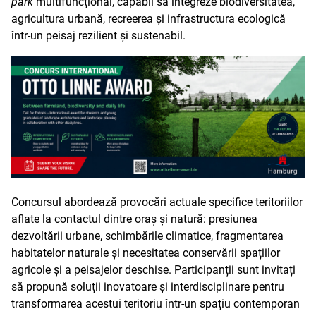
park
multifuncțional, capabil să integreze biodiversitatea,
agricultura urbană, recreerea și infrastructura ecologică
într-un peisaj rezilient și sustenabil.
Concursul abordează provocări actuale specifice teritoriilor
aflate la contactul dintre oraș și natură: presiunea
dezvoltării urbane, schimbările climatice, fragmentarea
habitatelor naturale și necesitatea conservării spațiilor
agricole și a peisajelor deschise. Participanții sunt invitați
să propună soluții inovatoare și interdisciplinare pentru
transformarea acestui teritoriu într-un spațiu contemporan