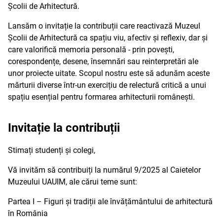
Școlii de Arhitectură.
Lansăm o invitație la contribuții care reactivază Muzeul
Școlii de Arhitectură ca spațiu viu, afectiv și reflexiv, dar și
care valorifică memoria personală - prin povești,
corespondențe, desene, însemnări sau reinterpretări ale
unor proiecte uitate. Scopul nostru este să adunăm aceste
mărturii diverse într-un exercițiu de relectură critică a unui
spațiu esențial pentru formarea arhitecturii românești.
Invitație la contribuții
Stimați studenți și colegi,
Vă invităm să contribuiți la numărul 9/2025 al Caietelor
Muzeului UAUIM, ale cărui teme sunt:
Partea I – Figuri și tradiții ale învățământului de arhitectură
în România