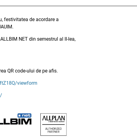
 festivitatea de acordare a
 UAUIM.
 ALLBIM NET din semestrul al II-lea,
ea QR code-ului de pe afis.
ftZ18Q/viewform
/