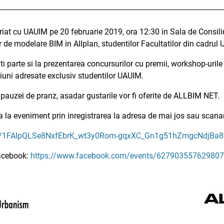
t cu UAUIM pe 20 februarie 2019, ora 12:30 in Sala de Consiliu,
 de modelare BIM in Allplan, studentilor Facultatilor din cadrul
i parte si la prezentarea concursurilor cu premii, workshop-urile
tiuni adresate exclusiv studentilor UAUIM.
 pauzei de pranz, asadar gustarile vor fi oferite de ALLBIM NET.
 la eveniment prin inregistrarea la adresa de mai jos sau scanar
d/e/1FAIpQLSe8NxfEbrK_wt3y0Rom-gqxXC_Gn1g51hZmgcNdjBa8
Facebook:
https://www.facebook.com/events/627903557629807