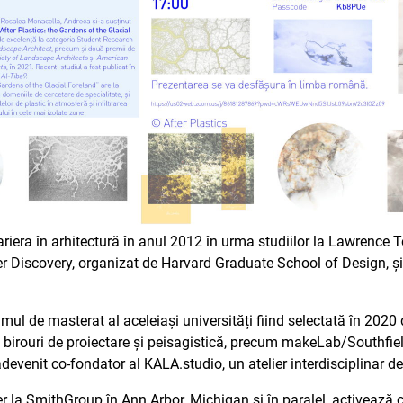
riera în arhitectură în anul 2012 în urma studiilor la Lawrence 
er Discovery, organizat de Harvard Graduate School of Design, și-
mul de masterat al aceleiași universități fiind selectată în 2020
 birouri de proiectare și peisagistică, precum makeLab/Southfield
venit co-fondator al KALA.studio, un atelier interdisciplinar de 
er la SmithGroup în Ann Arbor, Michigan și în paralel, activează 