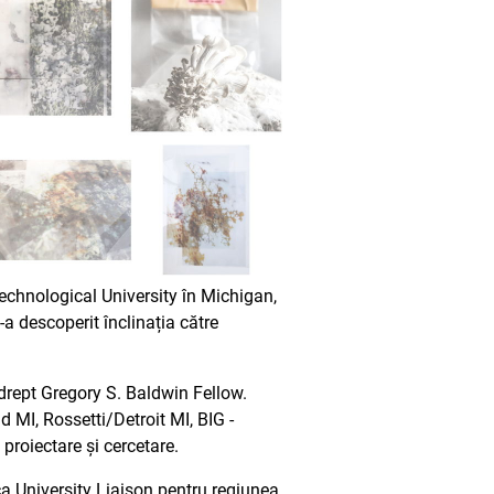
Technological University în Michigan,
a descoperit înclinația către
 drept Gregory S. Baldwin Fellow.
 MI, Rossetti/Detroit MI, BIG -
proiectare și cercetare.
ca University Liaison pentru regiunea