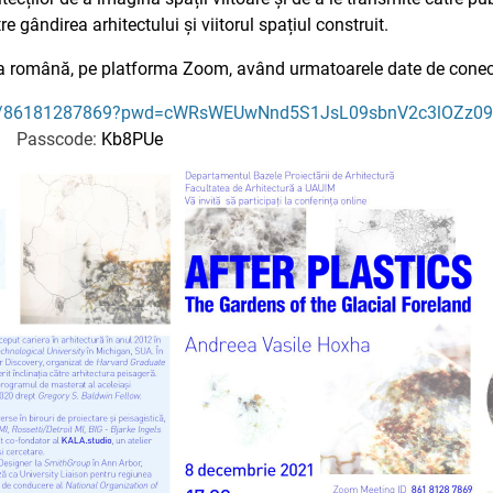
 gândirea arhitectului și viitorul spațiul construit.
ba română, pe platforma Zoom, având urmatoarele date de conec
s/j/86181287869?pwd=cWRsWEUwNnd5S1JsL09sbnV2c3lOZz09
Passcode:
Kb8PUe