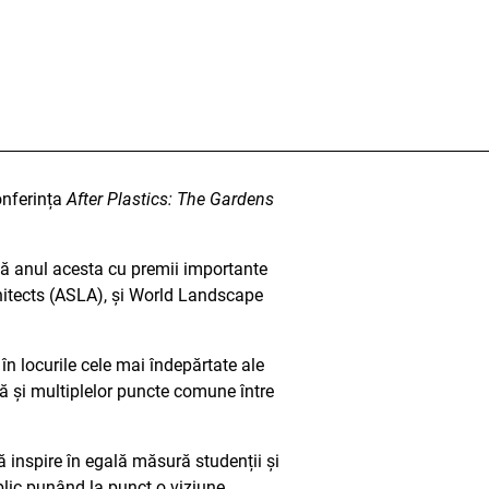
onferința
After Plastics: The Gardens
nsă anul acesta cu premii importante
hitects (ASLA), și World Landscape
în locurile cele mai îndepărtate ale
ă și multiplelor puncte comune între
ă inspire în egală măsură studenții și
ublic punând la punct o viziune