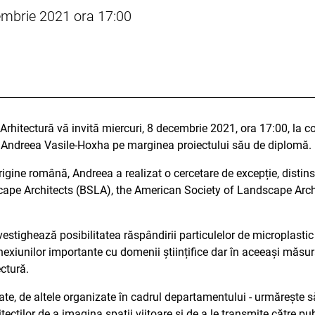
embrie 2021 ora 17:00
Arhitectură vă invită miercuri, 8 decembrie 2021, ora 17:00, la c
e Andreea Vasile-Hoxha pe marginea proiectului său de diplomă.
rigine română, Andreea a realizat o cercetare de excepție, disti
cape Architects (BSLA), the American Society of Landscape Arc
estighează posibilitatea răspândirii particulelor de microplastic 
exiunilor importante cu domenii științifice dar în aceeași măsur
ectură.
poate, de altele organizate în cadrul departamentului - urmărește s
itecților de a imagina spații viitoare și de a le transmite către p