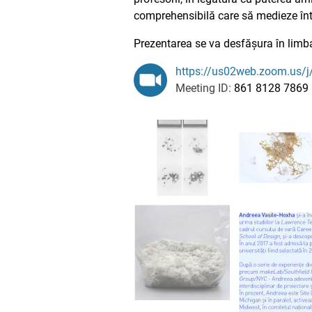
comprehensibilă care să medieze între
Prezentarea se va desfășura în lim
https://us02web.zoom.u
Meeting ID:
861 8128 7869