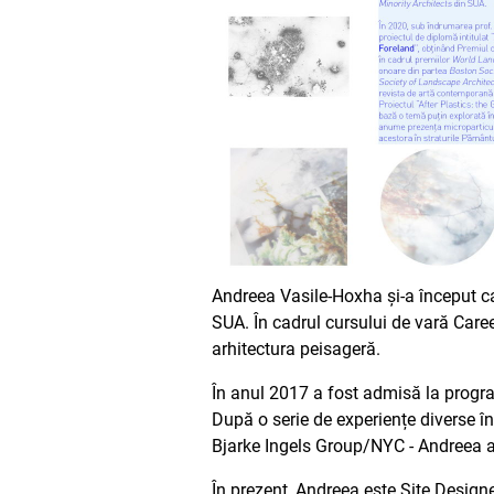
Andreea Vasile-Hoxha și-a început ca
SUA. În cadrul cursului de vară Care
arhitectura peisageră.
În anul 2017 a fost admisă la progra
După o serie de experiențe diverse în
Bjarke Ingels Group/NYC - Andreea ade
În prezent, Andreea este Site Design