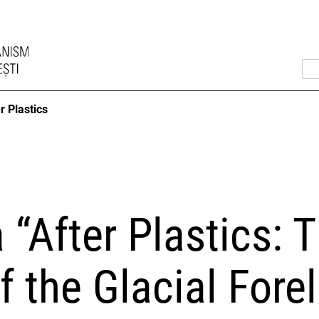
r Plastics
 “After Plastics: 
 the Glacial Fore