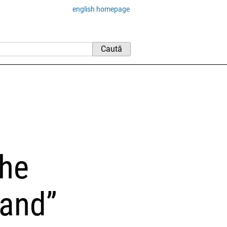
english homepage
The
land”