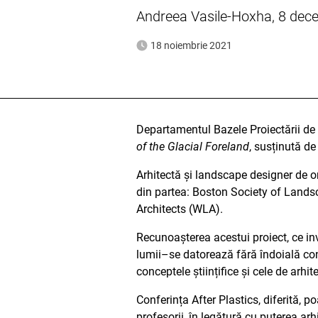
Andreea Vasile-Hoxha, 8 dec
18 noiembrie 2021
Departamentul Bazele Proiectării de 
of the Glacial Foreland
, susținută d
Arhitectă și landscape designer de o
din partea: Boston Society of Lands
Architects (WLA).
Recunoașterea acestui proiect, ce inv
lumii–se datorează fără îndoială con
conceptele științifice și cele de arhit
Conferința After Plastics, diferită, 
profesorii, în legătură cu puterea arh