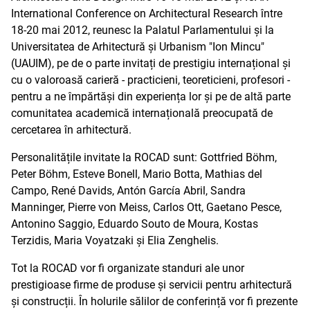
International Conference on Architectural Research între
18-20 mai 2012, reunesc la Palatul Parlamentului și la
Universitatea de Arhitectură și Urbanism "Ion Mincu"
(UAUIM), pe de o parte invitați de prestigiu internațional și
cu o valoroasă carieră - practicieni, teoreticieni, profesori -
pentru a ne împărtăși din experiența lor și pe de altă parte
comunitatea academică internațională preocupată de
cercetarea în arhitectură.
Personalitățile invitate la ROCAD sunt: Gottfried Böhm,
Peter Böhm, Esteve Bonell, Mario Botta, Mathias del
Campo, René Davids, Antón García Abril, Sandra
Manninger, Pierre von Meiss, Carlos Ott, Gaetano Pesce,
Antonino Saggio, Eduardo Souto de Moura, Kostas
Terzidis, Maria Voyatzaki și Elia Zenghelis.
Tot la ROCAD vor fi organizate standuri ale unor
prestigioase firme de produse și servicii pentru arhitectură
și construcții. În holurile sălilor de conferință vor fi prezente