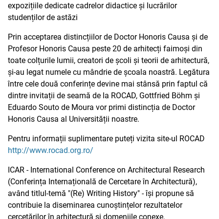
expozițiile dedicate cadrelor didactice și lucrărilor
studenților de astăzi
Prin acceptarea distincțiilor de Doctor Honoris Causa și de
Profesor Honoris Causa peste 20 de arhitecți faimoși din
toate colțurile lumii, creatori de școli și teorii de arhitectură,
și-au legat numele cu mândrie de școala noastră. Legătura
între cele două conferințe devine mai stânsă prin faptul că
dintre invitații de seamă de la ROCAD, Gottfried Böhm și
Eduardo Souto de Moura vor primi distincția de Doctor
Honoris Causa al Universității noastre.
Pentru informații suplimentare puteți vizita site-ul ROCAD
http://www.rocad.org.ro/
ICAR - International Conference on Architectural Research
(Conferința Internațională de Cercetare în Architectură),
având titlul-temă "(Re) Writing History" - își propune să
contribuie la diseminarea cunoștințelor rezultatelor
cercetărilor în arhitectură și domeniile conexe.