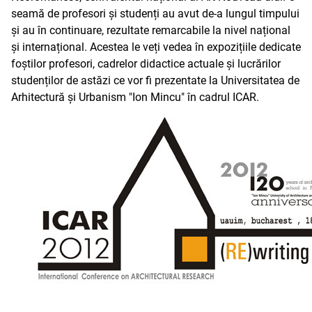
seamă de profesori și studenți au avut de-a lungul timpului
și au în continuare, rezultate remarcabile la nivel național
și internațional. Acestea le veți vedea în expozițiile dedicate
foștilor profesori, cadrelor didactice actuale și lucrărilor
studenților de astăzi ce vor fi prezentate la Universitatea de
Arhitectură și Urbanism "Ion Mincu" în cadrul ICAR.