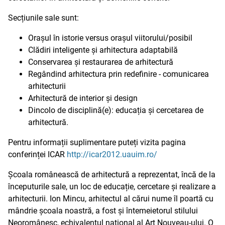
Secțiunile sale sunt:
Orașul în istorie versus orașul viitorului/posibil
Clădiri inteligente și arhitectura adaptabilă
Conservarea și restaurarea de arhitectură
Regândind arhitectura prin redefinire - comunicarea
arhitecturii
Arhitectură de interior și design
Dincolo de disciplină(e): educația și cercetarea de
arhitectură.
Pentru informații suplimentare puteți vizita pagina
conferinței ICAR
http://icar2012.uauim.ro/
Școala românească de arhitectură a reprezentat, încă de la
începuturile sale, un loc de educație, cercetare și realizare a
arhitecturii. Ion Mincu, arhitectul al cărui nume îl poartă cu
mândrie școala noastră, a fost și întemeietorul stilului
Neoromânesc, echivalentul național al Art Nouveau-ului. O