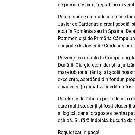
de primăriile care, treptat, au deveni
Putem spune că modelul atelierelor r
Javier de Cárdenas a creat școală, și 
etc.) în România sau în Spania. De a
Patrimonio și de Primăria Câmpulung 
sprijinite de Javier de Cárdenas pri
Prezența sa anuală la Câmpulung, la
Dunării, Giurgiu etc.), dar și la juri
mare iubitor al țării și al școlii noa
excelența, acordând din fonduri propri
chiar eseu (o inițiativă inedită a fo
Rândurile de față un pot fi decât o m
care mulți studenți și foști studenți
și logică, dar și dragostea pentru pat
echipă. Și, fără îndoială, bucuria de a
Requiescat in pace!