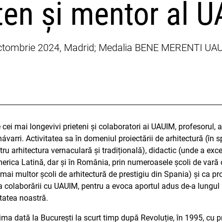
eten și mentor al 
2 octombrie 2024, Madrid; Medalia BENE MERENTI UA
 cei mai longevivi prieteni și colaboratori ai UAUIM, profesorul, a
arri. Activitatea sa în domeniul proiectării de arhitectură (în sp
ru arhitectura vernaculară și tradițională), didactic (unde a exc
America Latină, dar și în România, prin numeroasele școli de va
al mai multor școli de arhitectură de prestigiu din Spania) și ca p
a colaborării cu UAUIM, pentru a evoca aportul adus de-a lungul m
itatea noastră.
a dată la București la scurt timp după Revoluție, în 1995, cu pril