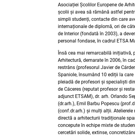
Asociației Școlilor Europene de Arhi
școlii și avea să rămână astfel pentru
simpli studenți, contacte din care av
internaționale de diplomă, ori de câte
de Interior (fondată în 2003), a deveni
personal fondase, în cadrul ETSA Madr
Însă cea mai remarcabilă inițiativă,
Arhitectură, demarate în 2006, în ca
restrâns (profesorul Javier de Cárde
Spaniole, însumând 10 ediții la care 
pleiadă de profesori și specialiști 
de Cáceres (reputat profesor și resta
adjunct ETSAM), dr. arh. Orlando Sep
(dr.arh.), Emil Barbu Popescu (prof.dr
(conf.dr.arh.) și mulți alții. Atelier
directă a arhitecturii tradiționale sp
concepute în echipe mixte de studenți
cercetări solide, extinse, concretizând