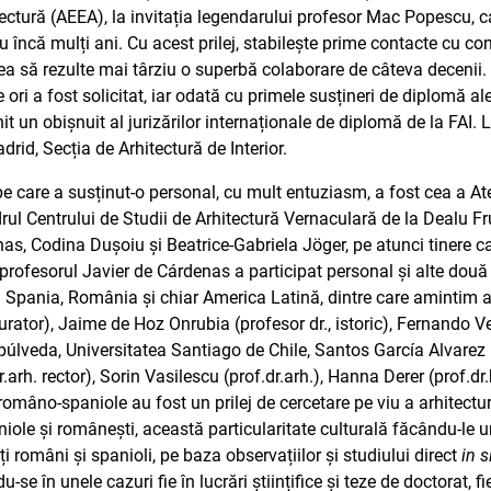
tectură (AEEA), la invitația legendarului profesor Mac Popescu, 
 încă mulți ani. Cu acest prilej, stabilește prime contacte cu con
ea să rezulte mai târziu o superbă colaborare de câteva decenii. A
 ori a fost solicitat, iar odată cu primele susțineri de diplomă al
t un obișnuit al jurizărilor internaționale de diplomă de la FAI. Luc
id, Secția de Arhitectură de Interior.
 pe care a susținut-o personal, cu mult entuziasm, a fost cea a A
drul Centrului de Studii de Arhitectură Vernaculară de la Dealu 
nas, Codina Dușoiu și Beatrice-Gabriela Jöger, pe atunci tinere c
profesorul Javier de Cárdenas a participat personal și alte două 
din Spania, România și chiar America Latină, dintre care amintim
urator), Jaime de Hoz Onrubia (profesor dr., istoric), Fernando Ve
úlveda, Universitatea Santiago de Chile, Santos García Alvarez (d
.arh. rector), Sorin Vasilescu (prof.dr.arh.), Hanna Derer (prof.dr
ele româno-spaniole au fost un prilej de cercetare pe viu a arhitect
aniole și românești, această particularitate culturală făcându-le u
 români și spanioli, pe baza observațiilor și studiului direct
in s
u-se în unele cazuri fie în lucrări științifice și teze de doctorat, f