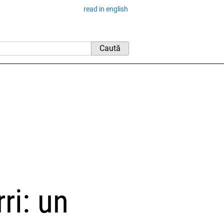
read in english
ri:
un