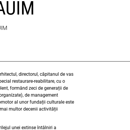
UAUIM
UIM
rhitectul, directorul, căpitanul de vas
ecial restaurare-reabilitare, cu o
elent, formând zeci de generații de
ră organízate), de management
romotor al unor fundații culturale este
ai multor decenii activității
ejul unei extinse întâlniri a