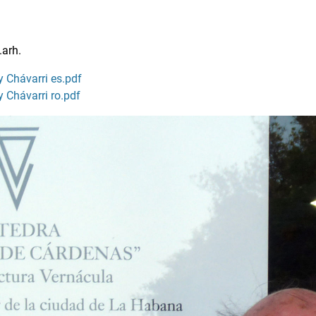
.arh.
 Chávarri es.pdf
 Chávarri ro.pdf