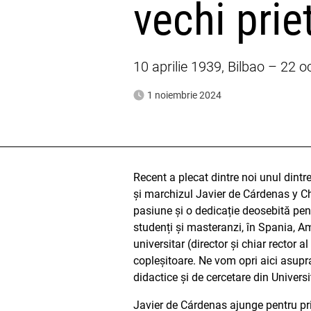
vechi pri
10 aprilie 1939, Bilbao – 2
1 noiembrie 2024
Recent a plecat dintre noi unul dintre
și marchizul Javier de Cárdenas y Cháv
pasiune și o dedicație deosebită pent
studenți și masteranzi, în Spania, 
universitar (director și chiar rector 
copleșitoare. Ne vom opri aici asupr
didactice și de cercetare din Univers
Javier de Cárdenas ajunge pentru prim