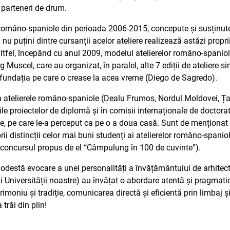
t parteneri de drum.
omâno-spaniole din perioada 2006-2015, concepute și susținute (
nu puțini dintre cursanții acelor ateliere realizează astăzi propriil
ltfel, începând cu anul 2009, modelul atelierelor româno-spaniol
Muscel, care au organizat, în paralel, alte 7 ediții de ateliere 
n fundația pe care o crease la acea vreme (Diego de Sagredo).
 atelierele româno-spaniole (Dealu Frumos, Nordul Moldovei, Ța
zările proiectelor de diplomă și în comisii internaționale de doctor
stre, pe care le-a perceput ca pe o a doua casă. Sunt de menționat 
i distincții celor mai buni studenți ai atelierelor româno-spaniol
st concursul propus de el “Câmpulung în 100 de cuvinte”).
odestă evocare a unei personalități a învățământului de arhitectur
 ai Universității noastre) au învățat o abordare atentă și pragmat
rimoniu și tradiție, comunicarea directă și eficientă prin limbaj ș
 trăi din plin!