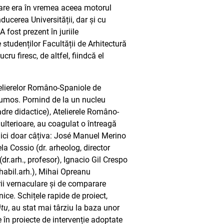
care era în vremea aceea motorul
ducerea Universității, dar și cu
 fost prezent în juriile
e studenților Facultății de Arhitectură
ru firesc, de altfel, fiindcă el
telierelor Româno-Spaniole de
Frumos. Pornind de la un nucleu
adre didactice), Atelierele Româno-
ulterioare, au coagulat o întreagă
 aici doar câțiva: José Manuel Merino
la Cossio (dr. arheolog, director
r.arh., profesor), Ignacio Gil Crespo
.habil.arh.), Mihai Opreanu
urii vernaculare și de comparare
nice. Schițele rapide de proiect,
itu
, au stat mai târziu la baza unor
ie în proiecte de intervenție adoptate