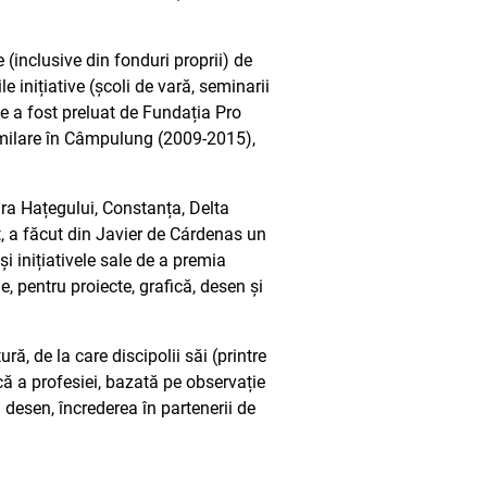
inclusive din fonduri proprii) de
e inițiative (școli de vară, seminarii
e a fost preluat de Fundația Pro
similare în Câmpulung (2009-2015),
ra Hațegului, Constanța, Delta
at, a făcut din Javier de Cárdenas un
și inițiativele sale de a premia
e, pentru proiecte, grafică, desen și
ă, de la care discipolii săi (printre
ică a profesiei, bazată pe observație
i desen, încrederea în partenerii de