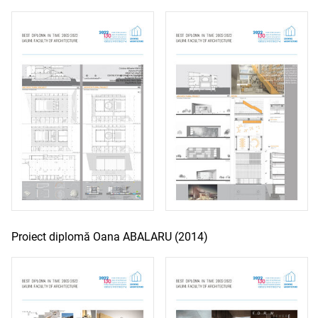
Proiect diplomă Oana ABALARU (2014)