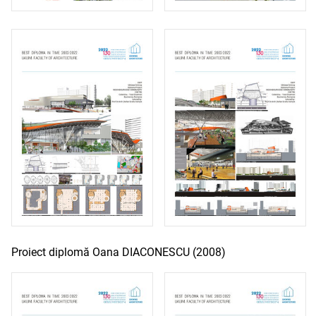
Proiect diplomă Oana DIACONESCU (2008)