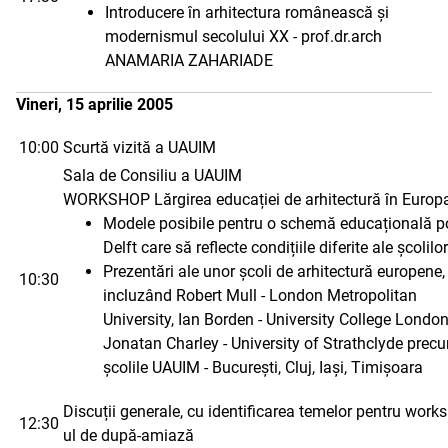
Introducere în arhitectura românească și
modernismul secolului XX - prof.dr.arch
ANAMARIA ZAHARIADE
Vineri, 15 aprilie 2005
10:00
Scurtă vizită a UAUIM
Sala de Consiliu a UAUIM
WORKSHOP Lărgirea educației de arhitectură în Europ
Modele posibile pentru o schemă educațională p
Delft care să reflecte condițiile diferite ale școlilor
Prezentări ale unor școli de arhitectură europene,
10:30
incluzând Robert Mull - London Metropolitan
University, Ian Borden - University College London
Jonatan Charley - University of Strathclyde precu
școlile UAUIM - București, Cluj, Iași, Timișoara
Discuții generale, cu identificarea temelor pentru work
12:30
ul de după-amiază