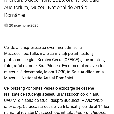
Auditorium, Muzeul Național de Artă al
României
20 noiembrie 2025
Cel de-al unsprezecelea eveniment din seria
Mazzocchioo.Talks îi are ca invitați pe arhitectul și
profesorul belgian Kersten Geers (OFFICE) și pe artistul și
fotograful olandez Bas Princen. Evenimentul va avea loc
miercuri, 3 decembrie, la ora 17:30, în Sala Auditorium a
Muzeului Național de Artă al României.
Cei prezenți vor putea vedea o expoziție de desene
realizate de studenții atelierului Mazzocchioo din anul III
UAUIM, din seria de studii despre București –
Anatomia
unui oraș
. Cu această ocazie, va fi lansat și cel de-al 11-lea
număr al revistei Mazzocchioo, intitulat
Form of Thingss
,