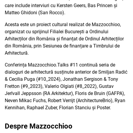
care include interviuri cu Kersten Geers, Bas Princen și
Matteo Ghidoni (San Rocco).
Acesta este un proiect cultural realizat de Mazzocchioo,
organizat cu sprijinul Filialei București a Ordinului
Arhitecților din România și finanțat de Ordinul Arhitecților
din România, prin Sesiunea de finanțare a Timbrului de
Arhitectură.
Conferința Mazzocchioo.Talks #11 continuă seria de
dialoguri de arhitectură susținute anterior de Smiljan Radić
& Cecilia Puga (#10_2024), Jonathan Sergison & Tony
Fretton (#9_2023), Valerio Olgiati (#8_2022), Gustav
Jerlvall Jeppsson (RA Arkitektur), Floris de Bruin (GAFPA),
Neven Mikac Fuchs, Robert Verrijt (ArchitectureBrio), Ryan
Kennihan, Raphael Zuber, Florian Stanciu și Poster.
Despre Mazzocchioo