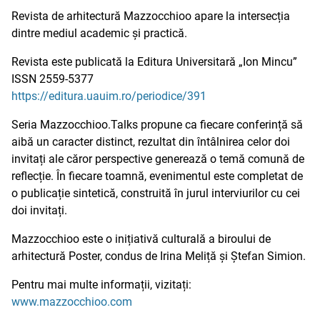
Revista de arhitectură Mazzocchioo apare la intersecția
dintre mediul academic și practică.
Revista este publicată la Editura Universitară „Ion Mincu”
ISSN 2559-5377
https://editura.uauim.ro/periodice/391
Seria Mazzocchioo.Talks propune ca fiecare conferință să
aibă un caracter distinct, rezultat din întâlnirea celor doi
invitați ale căror perspective generează o temă comună de
reflecție. În fiecare toamnă, evenimentul este completat de
o publicație sintetică, construită în jurul interviurilor cu cei
doi invitați.
Mazzocchioo este o inițiativă culturală a biroului de
arhitectură Poster, condus de Irina Meliță și Ștefan Simion.
Pentru mai multe informații, vizitați:
www.mazzocchioo.com