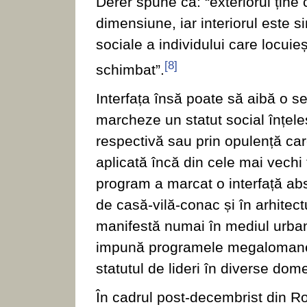
Derer spune că: “exteriorul ține
dimensiune, iar interiorul este s
sociale a individului care locuieș
[8]
schimbat”.
Interfața însă poate să aibă o se
marcheze un statut social înțel
respectivă sau prin opulență care
aplicată încă din cele mai vechi 
program a marcat o interfață ab
de casă-vilă-conac și în arhite
manifestă numai în mediul urban, 
impună programele megalomane și
statutul de lideri în diverse dome
În cadrul post-decembrist din Ro