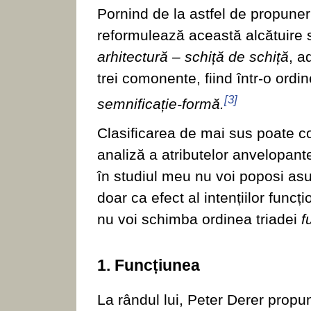
Pornind de la astfel de propun
reformulează această alcătuire s
arhitectură – schiță de schiță
, a
trei comonente, fiind într-o ordine
[3]
semnificație-formă.
Clasificarea de mai sus poate co
analiză a atributelor anvelopante
în studiul meu nu voi poposi asup
doar ca efect al intențiilor funcț
nu voi schimba ordinea triadei
fu
1. Funcțiunea
La rândul lui, Peter Derer propu