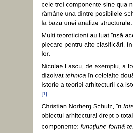
cele trei componente sine qua no
rămâne una dintre posibilele sc
la baza unei analize structurale.
Mulți teoreticieni au luat însă 
plecare pentru alte clasificări, î
lor.
Nicolae Lascu, de exemplu, a fos
dizolvat
tehnica
în celelalte do
istorie a teoriei arhitecturii ca 
[1]
Christian Norberg Schulz, în
Int
obiectul arhitectural drept o tota
componente:
funcțiune-formă-te