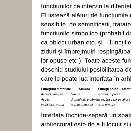
funcțiunilor ce intervin la diferit
El listează alături de funcțiunile
sensibile, de semnificații, tratat
funcțiunile simbolice (probabil d
ca obiect urban etc. și – funcțiile
ziduri și împrejmuiri respingăto
lor opuse etc.). Toate aceste fun
deschid studiului posibilitatea de
care le poate lua interfața în arh
Funcțiuni materiale
Simbol
Funcții psiho – afecti
Aspect, imagine
blazon
a arăta, a părea
Acces
drumul către cămin
a seziza venirea altora
Închidere, ecran
perete obstacol
a se proteja
Interfața închide-separă un spațiu
arhitectural este de a fi locuit și