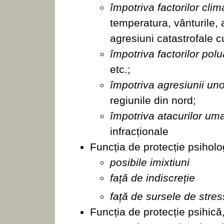
împotriva factorilor clima
temperatura, vânturile, 
agresiuni catastrofale cu
împotriva factorilor polu
etc.;
împotriva agresiunii un
regiunile din nord;
împotriva atacurilor um
infracționale
Funcția de protecție psiholog
posibile imixtiuni
față de indiscreție
față de sursele de stres
Funcția de protecție psihică,