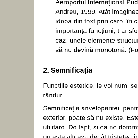
Aeroportul Internațional Pu
Andreu, 1999. Atât imaginea 
ideea din text prin care, în
importanța funcțiuni, transf
caz, unele elemente structur
să nu devină monotonă. (Fo
2. Semnificația
Funcțiile estetice, le voi numi s
rânduri.
Semnificația anvelopantei, pentru
exterior, poate să nu existe. Este 
utilitare. De fapt, și ea ne dete
nu este altceva decât tristețea în