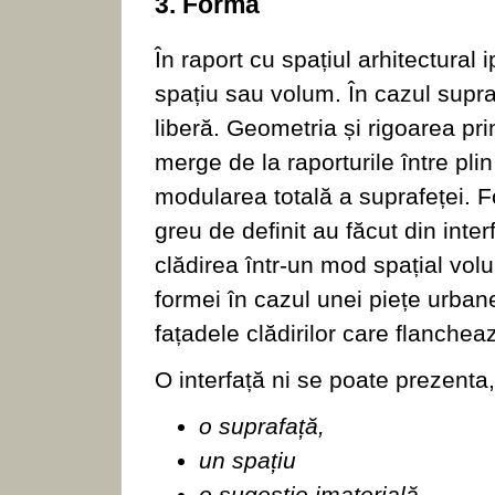
3. Forma
În raport cu spațiul arhitectural i
spațiu sau volum. În cazul supr
liberă. Geometria și rigoarea pr
merge de la raporturile între plin
modularea totală a suprafeței. 
greu de definit au făcut din int
clădirea într-un mod spațial vol
formei în cazul unei piețe urbane
fațadele clădirilor care flancheaz
O interfață ni se poate prezenta
o suprafață,
un spațiu
o sugestie imaterială