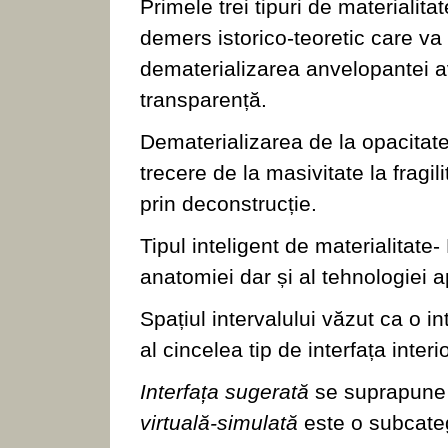
Primele trei tipuri de materialita
demers istorico-teoretic care va
dematerializarea anvelopantei a
transparență.
Dematerializarea de la opacitat
trecere de la masivitate la fragil
prin deconstrucție.
Tipul inteligent de materialitate
anatomiei dar și al tehnologiei ap
Spațiul intervalului văzut ca o i
al cincelea tip de interfața interio
Interfața sugerată
se suprapun
virtuală-simulată
este o subcatego