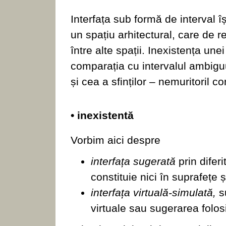
Interfața sub formă de interval î
un spațiu arhitectural, care de r
între alte spații. Inexistența une
comparația cu intervalul ambiguu 
și cea a sfinților – nemuritoril co
• inexistentă
Vorbim aici despre
interfața sugerată
prin dife
constituie nici în suprafețe ș
interfața virtuală-simulată,
s
virtuale sau sugerarea folos