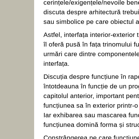
cerințele/exigențele/nevoile bene
discuta despre arhitectură trebui
sau simbolice pe care obiectul ar
Astfel, interfața interior-exteri
îl oferă pusă în fața trinomului 
urmări care dintre componentele
interfața.
Discuția despre funcțiune în rapo
întotdeauna în funcție de un pr
capitolul anterior, important pe
funcțiunea sa în exterior printr-
Iar exhibarea sau mascarea funcț
funcțiunea domină forma și struc
Constrângerea pe care funcțiune