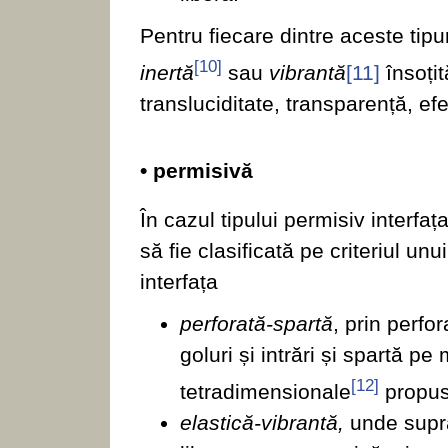
Pentru fiecare dintre aceste tipu
[10]
inertă
sau
vibrantă
[11]
însoțit
transluciditate, transparență, efe
• permisivă
În cazul tipului permisiv interfaț
să fie clasificată pe criteriul un
interfața
perforată-spartă
, prin perfor
goluri și intrări și spartă 
[12]
tetradimensionale
propus
elastică-vibrantă,
unde supra